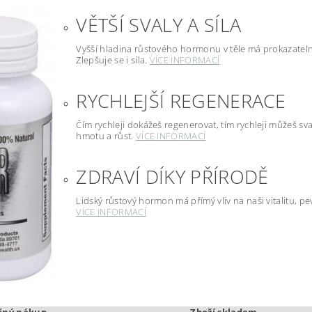
VĚTŠÍ SVALY A SÍLA
Vyšší hladina růstového hormonu v těle má prokazatelné
Zlepšuje se i síla.
VÍCE INFORMACÍ
RYCHLEJŠÍ REGENERACE
Čím rychleji dokážeš regenerovat, tím rychleji můžeš sv
hmotu a růst.
VÍCE INFORMACÍ
ZDRAVÍ DÍKY PŘÍRODĚ
Lidský růstový hormon má přímý vliv na naši vitalitu, pevn
VÍCE INFORMACÍ
čný nákup
Zboží skladem