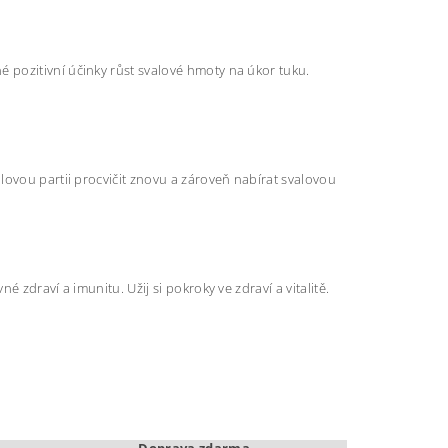
 pozitivní účinky růst svalové hmoty na úkor tuku.
alovou partii procvičit znovu a zároveň nabírat svalovou
é zdraví a imunitu. Užij si pokroky ve zdraví a vitalitě.
Doprava zdarma